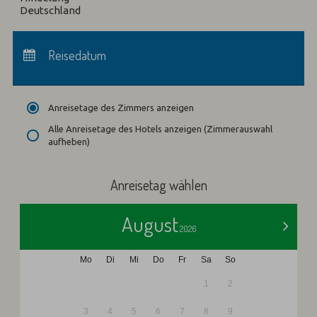
Deutschland
Anreise:
keine Auswahl
Abreise:
Reisedatum
keine Auswahl
Übernachtungen:
0
Anreisetage des Zimmers anzeigen
Alle Anreisetage des Hotels anzeigen (Zimmerauswahl
aufheben)
Anreisetag wählen
August
>
2026
Mo
Di
Mi
Do
Fr
Sa
So
1
2
3
4
5
6
7
8
9