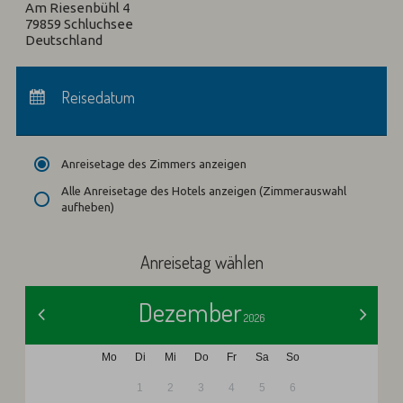
Am Riesenbühl 4
79859 Schluchsee
Deutschland
Anreise:
keine Auswahl
Abreise:
Reisedatum
keine Auswahl
Übernachtungen:
0
Anreisetage des Zimmers anzeigen
Alle Anreisetage des Hotels anzeigen (Zimmerauswahl
aufheben)
Anreisetag wählen
Dezember
<
>
2026
Mo
Di
Mi
Do
Fr
Sa
So
1
2
3
4
5
6