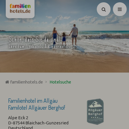
Suchen
Schön, dass Sie da sind!
Ihre Familienhotels & Kinderhotels
familienhotels.de
Hotelsuche
Familienhotel im Allgäu
Familotel Allgäuer Berghof
Alpe Eck 2
D-87544 Blaichach-Gunzesried
Deutschland