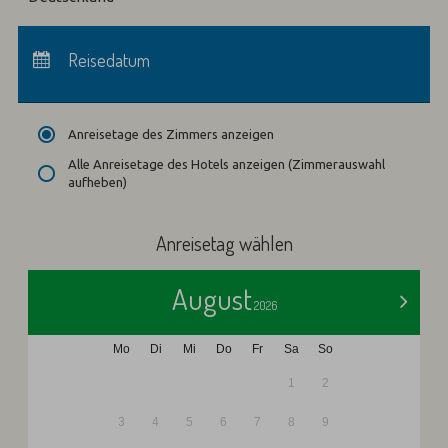
Anreise:
keine Auswahl
Abreise:
Reisedatum
keine Auswahl
Übernachtungen:
0
Anreisetage des Zimmers anzeigen
Alle Anreisetage des Hotels anzeigen (Zimmerauswahl
aufheben)
Anreisetag wählen
August
>
2026
Mo
Di
Mi
Do
Fr
Sa
So
1
2
3
4
5
6
7
8
9