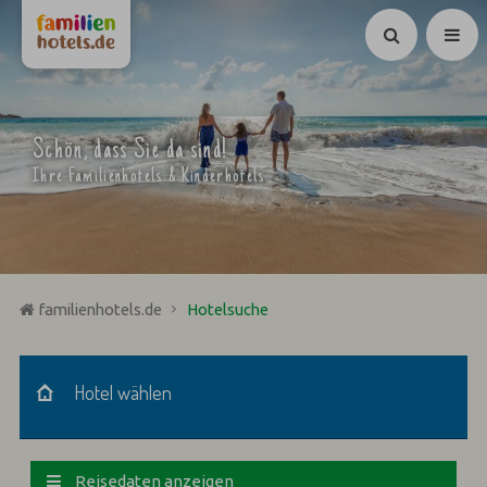
Suchen
Schön, dass Sie da sind!
Ihre Familienhotels & Kinderhotels
familienhotels.de
Hotelsuche
Hotel wählen
Hotel wählen
Reisedaten anzeigen