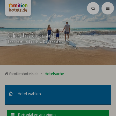
Suchen
Schön, dass Sie da sind!
Ihre Familienhotels & Kinderhotels
familienhotels.de
Hotelsuche
Hotel wählen
Hotel wählen
Reisedaten anzeigen