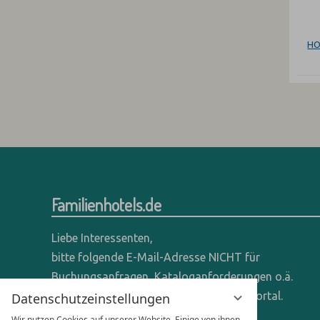
HO
Familienhotels.de
Liebe Interessenten,
bitte folgende E-Mail-Adresse NICHT für
Buchungsanfragen, Kataloganforderungen o.ä.
verwenden - wir sind ein reines Online-Portal.
Datenschutzeinstellungen
Wir nutzen Cookies auf unserer Website. Einige von ihnen