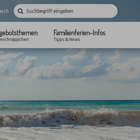
Suchbegriff
Suchen
eich
eingeben
gebotsthemen
Familienferien-Infos
seschnäppchen
Tipps & News