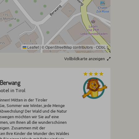
Leaflet
|
©
OpenStreetMap
contributors -
ODbL
Vollbildkarte anzeigen
f Berwang
tel in Tirol
nnen! Mitten in der Tiroler
Sie, Sommer wie Winter, jede Menge
Abwechslung! Der Wald und die Natur
eswegen möchten wir Sie auf eine
men, um Ihnen all die wunderschönen
zeigen. Zusammen mit der
en Ihre Kinder die Wunder des Waldes