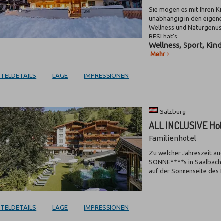
Sie mögen es mit Ihren Ki
unabhängig in den eigene
Wellness und Naturgenuss
RESI hat's
Wellness, Sport, Kin
Mehr
TELDETAILS
LAGE
IMPRESSIONEN
Salzburg
ALL INCLUSIVE Ho
Familienhotel
Zu welcher Jahreszeit au
SONNE****s in Saalbach 
auf der Sonnenseite des 
TELDETAILS
LAGE
IMPRESSIONEN