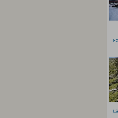
HO
HO