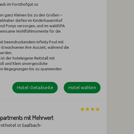
laub im Forsthofgut so
 den ganz Kleinen bis zu den Großen –
liebhaber dürfen im Kinderbauernhof
und Ponys versorgen, und im waldSPA
emeinsame Wohlfühlmomente für die
it beeindruckendem Infinity Pool mit
e Erwachsenen ihre Auszeit, während die
 werden.
ist der hoteleigene Reitstall mit
roß und Klein unvergessliche
sten Begegnungen bis zu spannenden
Hotel-Detailseite
Hotel wählen
napartments mit Mehrwert
nthotel in Saalbach-