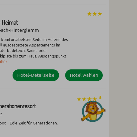
e Heimat
bach-Hinterglemm
r komfortabelsten Seite im Herzen des
oll ausgestattete Appartements im
Naturbadeteich, Sauna oder
Skipiste bis zum Haus, Ausgangspunkt
ehr
Hotel-Detailseite
Hotel wählen
nerationenresort
ve
bot – Edle Zeit für Generationen.