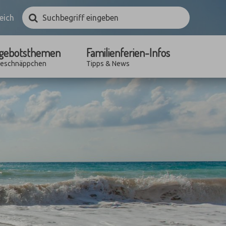
Suchbegriff
Suchen
eich
eingeben
gebotsthemen
Familienferien-Infos
seschnäppchen
Tipps & News