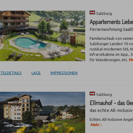
Salzburg
Appartements Lieb
Ferienwohnung Saal
Familienurlaub von seine
Salzburger Landes! 10 v
rustikal-modernen Stil, 
Infrarotkabine im App., 
für Wanderungen, etc.
M
TELDETAILS
LAGE
IMPRESSIONEN
Salzburg
Ellmauhof - das Ge
das echte All-Inclusi
Echtes All-Inclusive Ange
Mehr