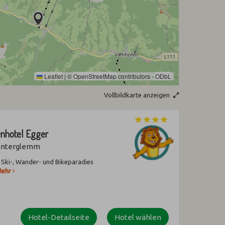
Leaflet
|
©
OpenStreetMap
contributors -
ODbL
Vollbildkarte anzeigen
enhotel Egger
Hinterglemm
 Ski-, Wander- und Bikeparadies
ehr
Hotel-Detailseite
Hotel wählen