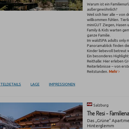
Warum ist ein Familienur
außergewöhnlich?
Weil sich hier alle – von
willkommen fühlen. Tier
miniGUT Ziegen, Hasen 
Family & Kids warten g
ganze Familie.
Im waldSPA adults only m
Panoramablick finden di
Kinder liebevoll betreut
Ein besonderes Highlight 
Reithalle: Hier erleben G
Reiterlebnisse – von er
Reitstunden.
Mehr
TELDETAILS
LAGE
IMPRESSIONEN
Salzburg
The Resi - Familie
Das „Grüne“ Apartme
Hinterglemm