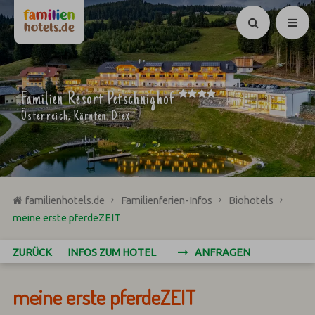
Suchen
****
Familien Resort Petschnighof
Österreich, Kärnten, Diex
familienhotels.de
Familienferien-Infos
Biohotels
meine erste pferdeZEIT
ZURÜCK
INFOS ZUM HOTEL
ANFRAGEN
meine erste pferdeZEIT