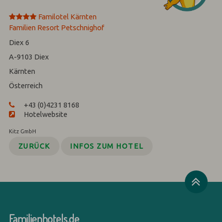
****
Familotel Kärnten
Familien Resort Petschnighof
Diex 6
A-9103
Diex
Kärnten
Österreich
+43 (0)4231 8168
Hotelwebsite
Kitz GmbH
ZURÜCK
INFOS ZUM HOTEL
Familienhotels.de