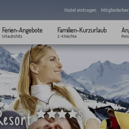
Hotel eintragen
Mitgliederber
Ferien-Angebote
Familien-Kurzurlaub
An
Urlaubshits
2-4 Nächte
Rei
****
esort
S