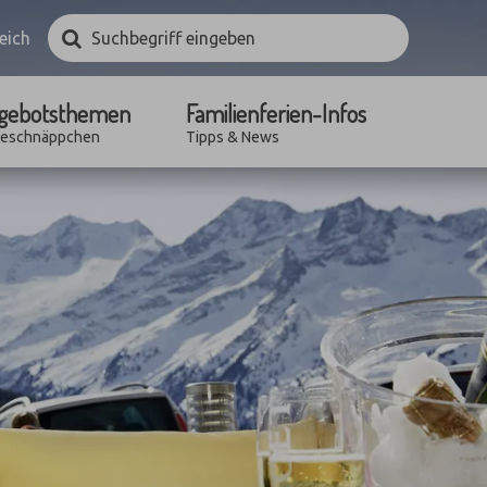
Suchbegriff
Suchen
eich
eingeben
gebotsthemen
Familienferien-Infos
seschnäppchen
Tipps & News