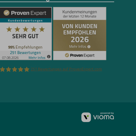
251
Bewertungen auf ProvenExpert.com
Florian Böttger
vioma
GmbH