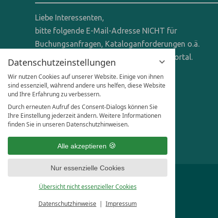
Liebe Interessenten,
bitte folgende E-Mail-Adresse NICHT für
Buchungsanfragen, Kataloganforderungen o.ä.
verwenden - wir sind ein reines Online-Portal.
Datenschutzeinstellungen
Wir nutzen Cookies auf unserer Website. Einige von ihnen
Anfragen dieser Art bitte direkt an die
sind essenziell, während andere uns helfen, diese Website
entsprechenden Hotels senden.
und Ihre Erfahrung zu verbessern.
Durch erneuten Aufruf des Consent-Dialogs können Sie
Anfragen für Hoteliers & Agenturen:
Ihre Einstellung jederzeit ändern. Weitere Informationen
finden Sie in unseren Datenschutzhinweisen.
office@familienhotels.de
Alle akzeptieren
Nur essenzielle Cookies
Übersicht nicht essenzieller Cookies
Datenschutzhinweise
Impressum