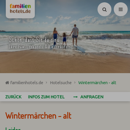
Suchen
Schön, dass Sie da sind!
Ihre Familienhotels & Kinderhotels
familienhotels.de
Hotelsuche
Wintermärchen - alt
ZURÜCK
INFOS ZUM HOTEL
ANFRAGEN
Wintermärchen - alt