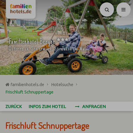
Suchen
***
Familienhotel Berger
S
Österreich, Steiermark, St. Jakob im Walde
familienhotels.de
Hotelsuche
Frischluft Schnuppertage
ZURÜCK
INFOS ZUM HOTEL
ANFRAGEN
Frischluft Schnuppertage