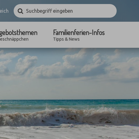
Suchbegriff
Suchen
eich
eingeben
gebotsthemen
Familienferien-Infos
seschnäppchen
Tipps & News