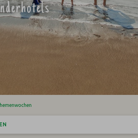
inderhotels
Themenwochen
EN