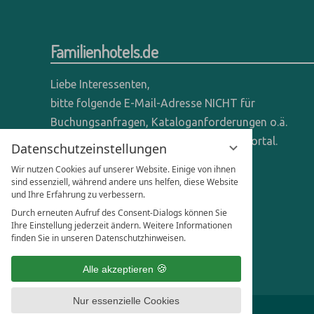
Familienhotels.de
Liebe Interessenten,
bitte folgende E-Mail-Adresse NICHT für
Buchungsanfragen, Kataloganforderungen o.ä.
verwenden - wir sind ein reines Online-Portal.
Datenschutzeinstellungen
Wir nutzen Cookies auf unserer Website. Einige von ihnen
Anfragen dieser Art bitte direkt an die
sind essenziell, während andere uns helfen, diese Website
entsprechenden Hotels senden.
und Ihre Erfahrung zu verbessern.
Durch erneuten Aufruf des Consent-Dialogs können Sie
Anfragen für Hoteliers & Agenturen:
Ihre Einstellung jederzeit ändern. Weitere Informationen
finden Sie in unseren Datenschutzhinweisen.
office@familienhotels.de
Alle akzeptieren
Nur essenzielle Cookies