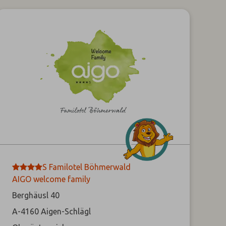
****
S
Familotel Böhmerwald
AIGO welcome family
Berghäusl 40
A-4160
Aigen-Schlägl