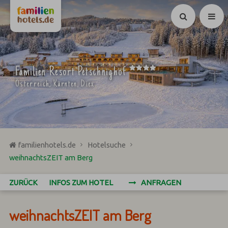
Suchen
****
Familien Resort Petschnighof
Österreich, Kärnten, Diex
familienhotels.de
Hotelsuche
weihnachtsZEIT am Berg
ZURÜCK
INFOS ZUM HOTEL
ANFRAGEN
weihnachtsZEIT am Berg