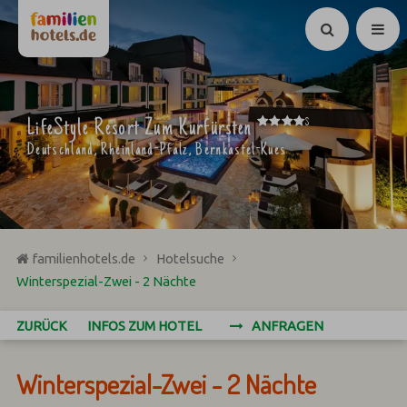
Suchen
****
LifeStyle Resort Zum Kurfürsten
S
Deutschland, Rheinland-Pfalz, Bernkastel-Kues
familienhotels.de
Hotelsuche
Winterspezial-Zwei - 2 Nächte
ZURÜCK
INFOS ZUM HOTEL
ANFRAGEN
Winterspezial-Zwei - 2 Nächte