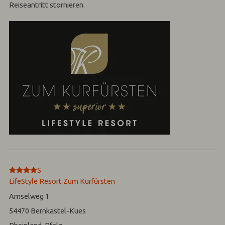
Reiseantritt stornieren.
****
S
LifeStyle Resort Zum Kurfürsten
Amselweg 1
54470
Bernkastel-Kues