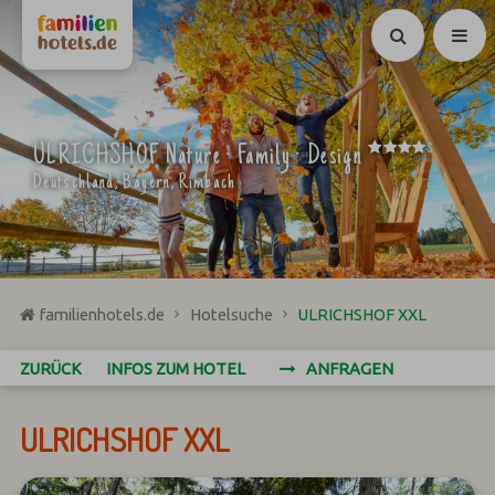
Suchen
****
ULRICHSHOF Nature · Family · Design
S
Deutschland, Bayern, Rimbach
familienhotels.de
Hotelsuche
ULRICHSHOF XXL
ZURÜCK
INFOS ZUM HOTEL
ANFRAGEN
ULRICHSHOF XXL