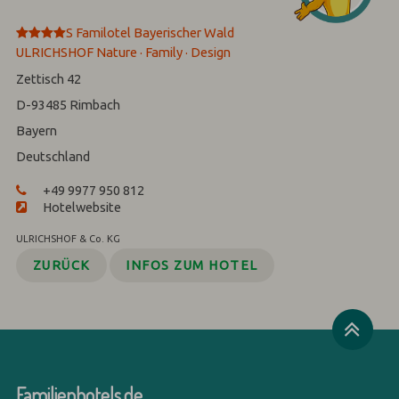
****
S
Familotel Bayerischer Wald
ULRICHSHOF Nature · Family · Design
Zettisch 42
D-93485
Rimbach
Bayern
Deutschland
+49 9977 950 812
Hotelwebsite
ULRICHSHOF & Co. KG
ZURÜCK
INFOS ZUM HOTEL
Familienhotels.de