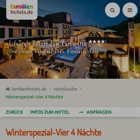
Suchen
****
LifeStyle Resort Zum Kurfürsten
S
Deutschland, Rheinland-Pfalz, Bernkastel-Kues
familienhotels.de
Hotelsuche
Winterspezial-Vier 4 Nächte
ZURÜCK
INFOS ZUM HOTEL
ANFRAGEN
Winterspezial-Vier 4 Nächte