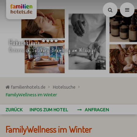
Suchen
****
Habachklause
Österreich, Salzburg, Bramberg am Wildkogel
familienhotels.de
Hotelsuche
FamilyWellness im Winter
ZURÜCK
INFOS ZUM HOTEL
ANFRAGEN
FamilyWellness im Winter