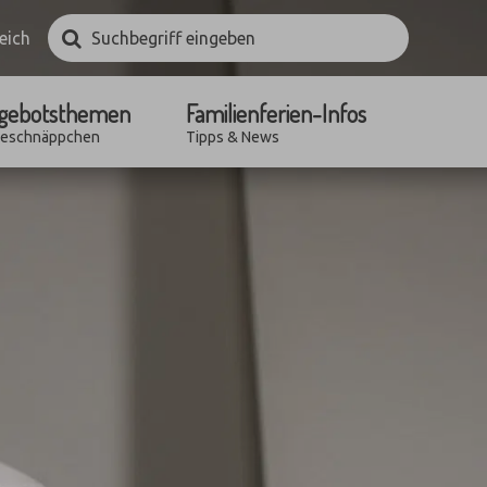
Suchbegriff
Suchen
eich
eingeben
gebotsthemen
Familienferien-Infos
seschnäppchen
Tipps & News