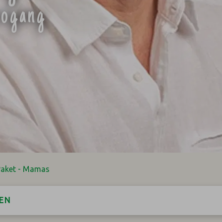
eogang
Paket - Mamas
EN