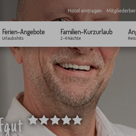
Hotel eintragen
Mitgliederber
Ferien-Angebote
Familien-Kurzurlaub
An
Urlaubshits
2-4 Nächte
Rei
*****
ofgut