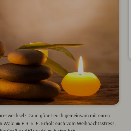
Jahreswechsel? Dann gönnt euch gemeinsam mit euren
 Wald 🎄👨‍👩‍👧‍👦. Erholt euch vom Weihnachtsstress,