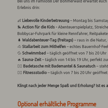
Bei uns im Familotel Der Böhmerwald erwartet euch 
Erlebnis drin:
👶
Liebevolle Kinderbetreuung
– Montag bis Samstag
🎠
Action für die Kids -
Abenteuerspielplatz, Streich
Bobbycar-Fuhrpark für kleine Rennfahrer, Reitpakete
🌲
Waldabenteuer-Tag (freitags)
– raus in die Natur,
🐴
Stallarbeit zum Mithelfen
– echtes Bauernhof-Feel
💦
Schwimmbad
– täglich geöffnet von 7 bis 20 Uhr
🔥
Sauna-Zeit
– täglich von 14 bis 19 Uhr, perfekt 
🧖‍♀️
Badetasche mit Bademantel & Saunatuch
– steht
🏋️‍♂️
Fitnessstudio
– täglich von 7 bis 20 Uhr geöffnet
Klingt nach jeder Menge Spaß und Erholung? Ist es 
Optional erhältliche Programme