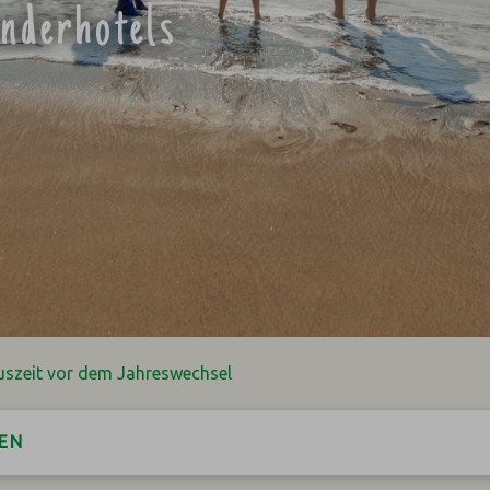
inderhotels
uszeit vor dem Jahreswechsel
EN