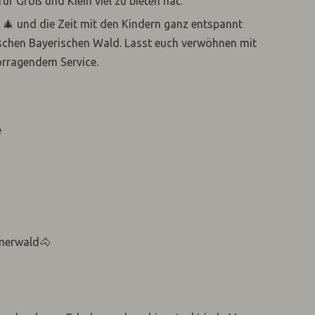
r Groß und Klein viel zu bieten hat.
🎄 und die Zeit mit den Kindern ganz entspannt
erischen Bayerischen Wald. Lasst euch verwöhnen mit
orragendem Service.
e
hmerwald🐴