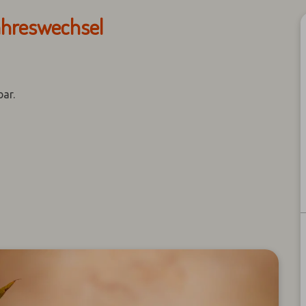
ahreswechsel
bar.