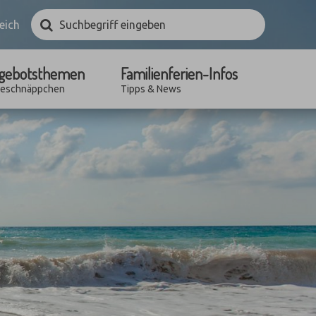
Suchbegriff
Suchen
eich
eingeben
gebotsthemen
Familienferien-Infos
seschnäppchen
Tipps & News