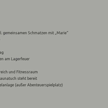
kl. gemeinsamen Schmatzen mit „Marie“
e
ag
en am Lagerfeuer
reich und Fitnessraum
aunatuch steht bereit
elanlage (außer Abenteuerspielplatz)