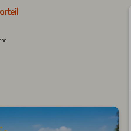
orteil
bar.