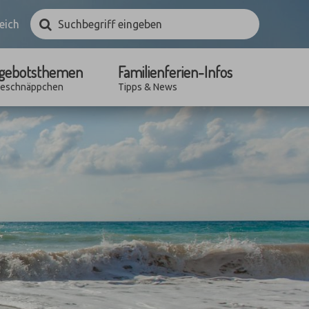
Suchbegriff
Suchen
eich
eingeben
gebotsthemen
Familienferien-Infos
seschnäppchen
Tipps & News