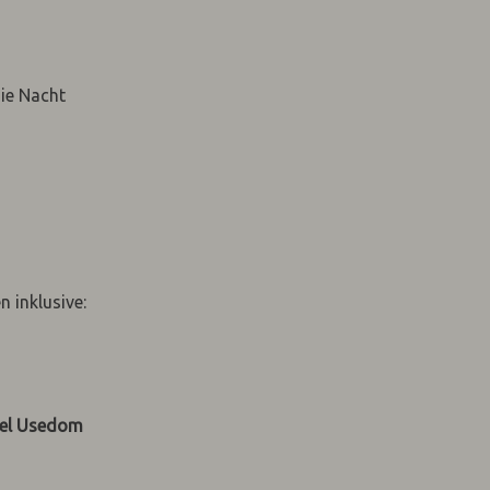
die Nacht
 inklusive:
sel Usedom