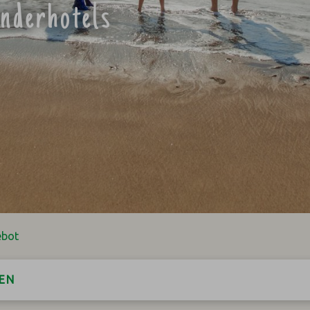
inderhotels
ebot
EN