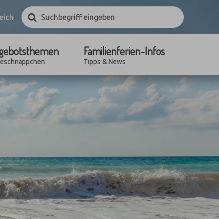
Suchbegriff
Suchen
eich
eingeben
gebotsthemen
Familienferien-Infos
seschnäppchen
Tipps & News