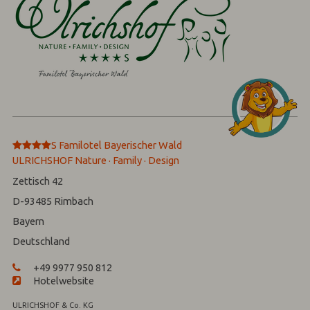
****
S
Familotel Bayerischer Wald
ULRICHSHOF Nature · Family · Design
Zettisch 42
D-93485
Rimbach
Bayern
Deutschland
+49 9977 950 812
Hotelwebsite
ULRICHSHOF & Co. KG