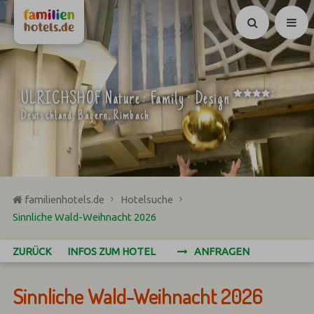
Suchen
****
ULRICHSHOF Nature · Family · Design
S
Deutschland, Bayern, Rimbach
familienhotels.de
Hotelsuche
Sinnliche Wald-Weihnacht 2026
ZURÜCK
INFOS ZUM HOTEL
ANFRAGEN
Sinnliche Wald-Weihnacht 2026