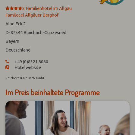
****
S
Familienhotel im Allgäu
Familotel Allgäuer Berghof
Alpe Eck 2
D-87544
Blaichach-Gunzesried
Bayern
Deutschland
+49 (0)8321 8060
Hotelwebsite
Reichert & Neusch GmbH
Im Preis beinhaltete Programme