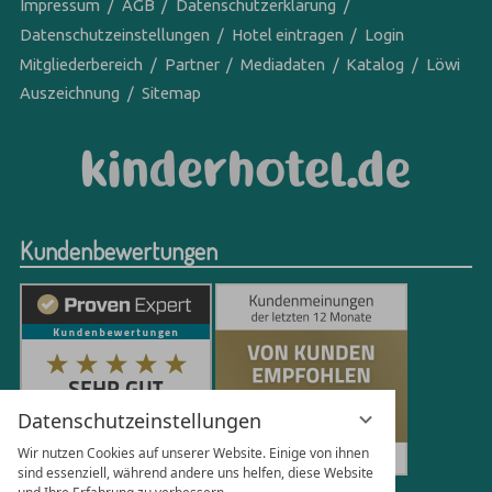
Impressum
AGB
Datenschutzerklärung
Datenschutzeinstellungen
Hotel eintragen
Login
Mitgliederbereich
Partner
Mediadaten
Katalog
Löwi
Auszeichnung
Sitemap
Kundenbewertungen
Datenschutzeinstellungen
Wir nutzen Cookies auf unserer Website. Einige von ihnen
sind essenziell, während andere uns helfen, diese Website