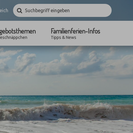
Suchbegriff
Suchen
eich
eingeben
gebotsthemen
Familienferien-Infos
seschnäppchen
Tipps & News