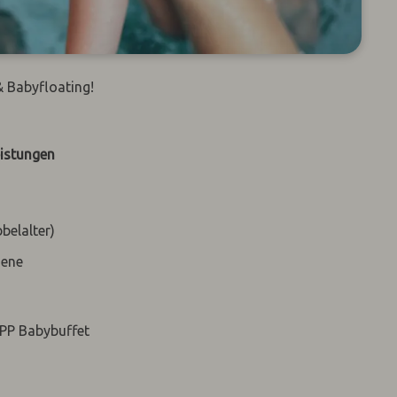
 Babyfloating!
eistungen
belalter)
sene
iPP Babybuffet