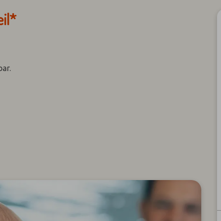
il*
bar.