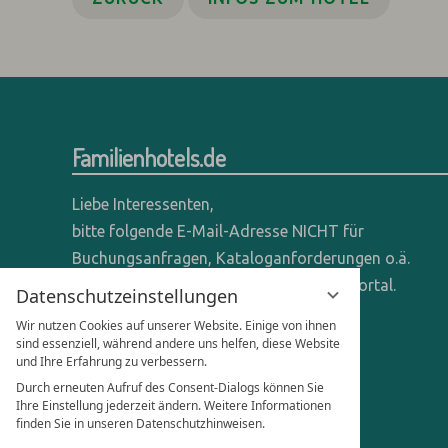
Familienhotels.de
Liebe Interessenten,
bitte folgende E-Mail-Adresse NICHT für
Buchungsanfragen, Kataloganforderungen o.ä.
verwenden - wir sind ein reines Online-Portal.
Datenschutzeinstellungen
Wir nutzen Cookies auf unserer Website. Einige von ihnen
Anfragen dieser Art bitte direkt an die
sind essenziell, während andere uns helfen, diese Website
entsprechenden Hotels senden.
und Ihre Erfahrung zu verbessern.
Durch erneuten Aufruf des Consent-Dialogs können Sie
Anfragen für Hoteliers & Agenturen:
Ihre Einstellung jederzeit ändern. Weitere Informationen
finden Sie in unseren Datenschutzhinweisen.
office@familienhotels.de