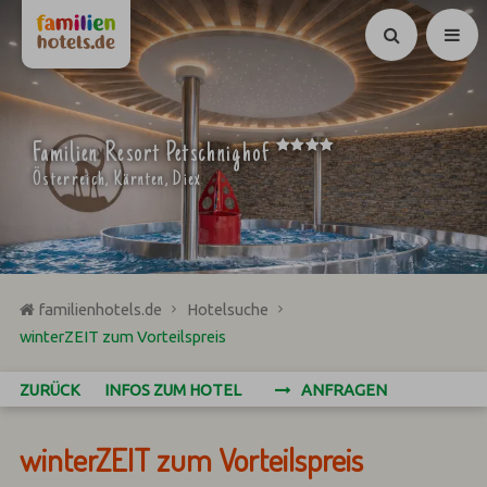
Suchen
****
Familien Resort Petschnighof
Österreich, Kärnten, Diex
familienhotels.de
Hotelsuche
winterZEIT zum Vorteilspreis
ZURÜCK
INFOS ZUM HOTEL
ANFRAGEN
winterZEIT zum Vorteilspreis