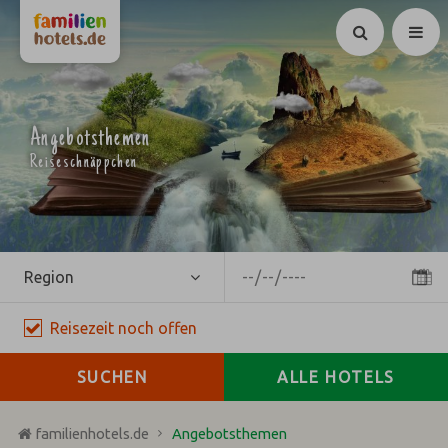
Suchen
Angebotsthemen
Reiseschnäppchen
Region
Reisezeit
noch
offen
SUCHEN
ALLE HOTELS
familienhotels.de
Angebotsthemen