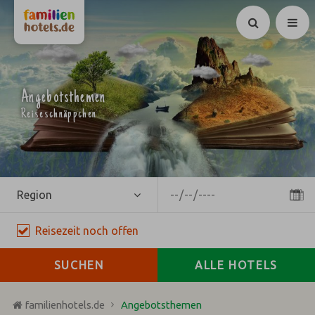
Suchen
Angebotsthemen
Reiseschnäppchen
Region
Reisezeit
noch
offen
SUCHEN
ALLE HOTELS
familienhotels.de
Angebotsthemen