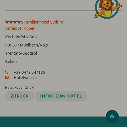
****
S
Familienhotel Südtirol
Familotel Huber
Kirchdorfstraße 4
I-39037
Mühlbach/Vals
Trentino-Südtirol
Italien
+39 0472 547186
Hotelwebsite
Hotel Huber GmbH
ZURÜCK
INFOS ZUM HOTEL