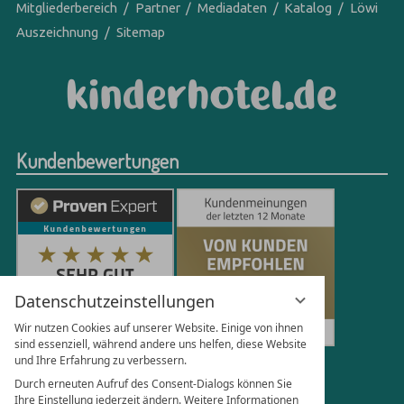
Mitgliederbereich
Partner
Mediadaten
Katalog
Löwi
Auszeichnung
Sitemap
Kundenbewertungen
Datenschutzeinstellungen
Wir nutzen Cookies auf unserer Website. Einige von ihnen
sind essenziell, während andere uns helfen, diese Website
und Ihre Erfahrung zu verbessern.
250
Bewertungen auf ProvenExpert.com
Durch erneuten Aufruf des Consent-Dialogs können Sie
Ihre Einstellung jederzeit ändern. Weitere Informationen