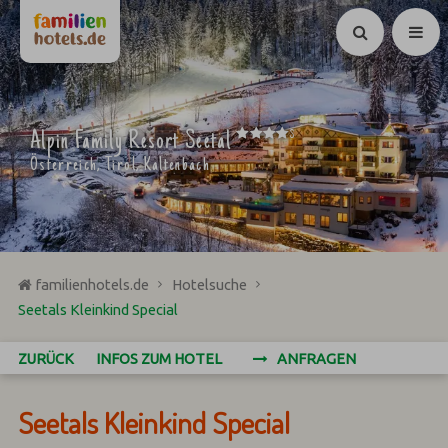
Suchen
****
Alpin Family Resort Seetal
S
Österreich, Tirol, Kaltenbach
familienhotels.de
Hotelsuche
Seetals Kleinkind Special
ZURÜCK
INFOS ZUM HOTEL
ANFRAGEN
Seetals Kleinkind Special