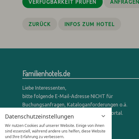
VERFÜGBARKEIT PRÜFEN
ANFRAGE
ZURÜCK
INFOS ZUM HOTEL
Familienhotels.de
Liebe Interessenten,
bitte folgende E-Mail-Adresse NICHT für
Buchungsanfragen, Kataloganforderungen o.ä.
verwenden - wir sind ein reines Online-Portal.
Datenschutzeinstellungen
Wir nutzen Cookies auf unserer Website. Einige von ihnen
Anfragen dieser Art bitte direkt an die
sind essenziell, während andere uns helfen, diese Website
entsprechenden Hotels senden.
und Ihre Erfahrung zu verbessern.