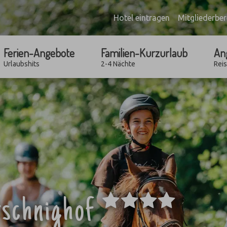
Hotel eintragen
Mitgliederber
Ferien-Angebote
Familien-Kurzurlaub
An
Urlaubshits
2-4 Nächte
Rei
****
tschnighof