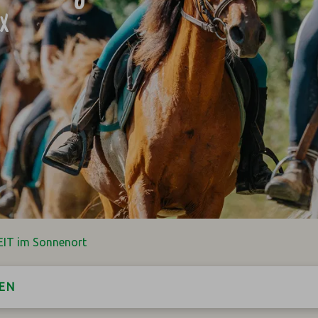
ex
EIT im Sonnenort
EN