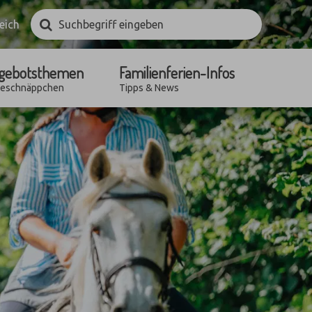
Suchbegriff
Suchen
eich
eingeben
gebotsthemen
Familienferien-Infos
seschnäppchen
Tipps & News