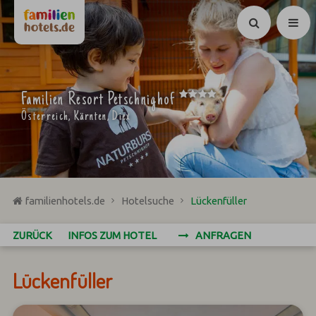
Suchen
****
Familien Resort Petschnighof
Österreich, Kärnten, Diex
familienhotels.de
Hotelsuche
Lückenfüller
ZURÜCK
INFOS ZUM HOTEL
ANFRAGEN
Lückenfüller