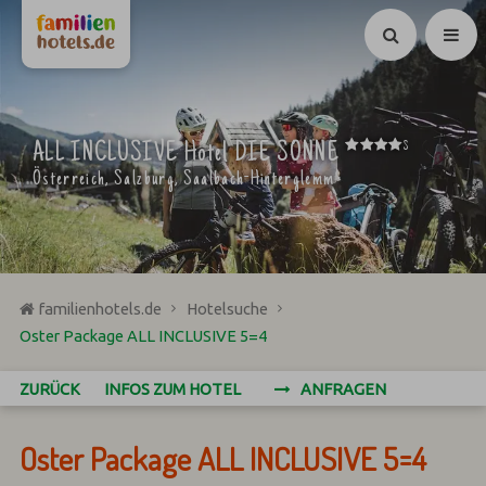
Suchen
****
ALL INCLUSIVE Hotel DIE SONNE
S
Österreich, Salzburg, Saalbach-Hinterglemm
familienhotels.de
Hotelsuche
Oster Package ALL INCLUSIVE 5=4
ZURÜCK
INFOS ZUM HOTEL
ANFRAGEN
Oster Package ALL INCLUSIVE 5=4