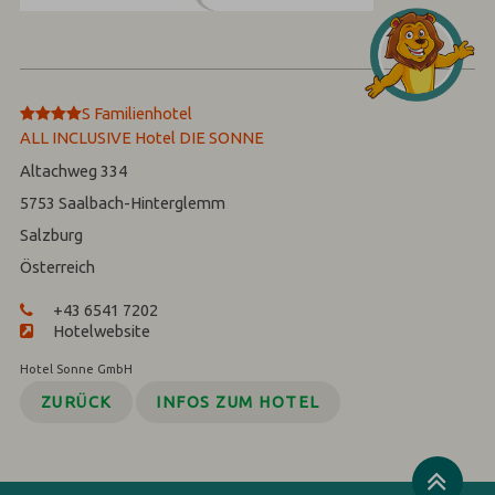
****
S
Familienhotel
ALL INCLUSIVE Hotel DIE SONNE
Altachweg 334
5753
Saalbach-Hinterglemm
Salzburg
Österreich
+43 6541 7202
Hotelwebsite
Hotel Sonne GmbH
ZURÜCK
INFOS ZUM HOTEL