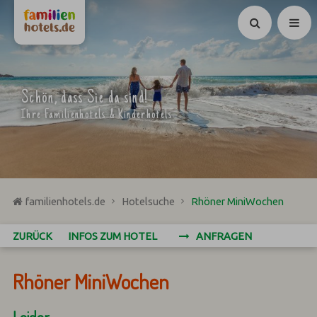
Suchen
Schön, dass Sie da sind!
Ihre Familienhotels & Kinderhotels
familienhotels.de
Hotelsuche
Rhöner MiniWochen
ZURÜCK
INFOS ZUM HOTEL
ANFRAGEN
Rhöner MiniWochen