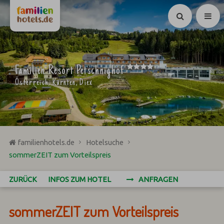
Suchen
****
Familien Resort Petschnighof
Österreich, Kärnten, Diex
familienhotels.de
Hotelsuche
sommerZEIT zum Vorteilspreis
ZURÜCK
INFOS ZUM HOTEL
ANFRAGEN
sommerZEIT zum Vorteilspreis