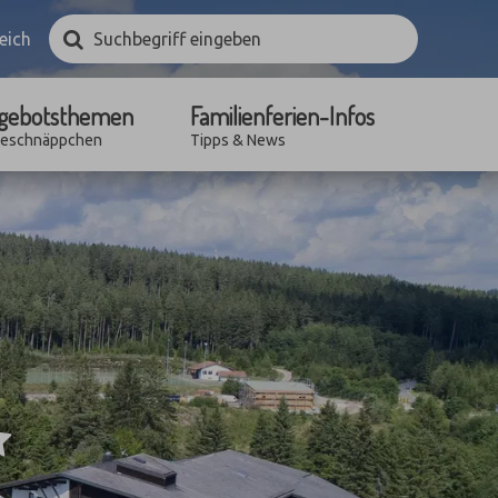
Suchbegriff
Suchen
eich
eingeben
gebotsthemen
Familienferien-Infos
seschnäppchen
Tipps & News
*****