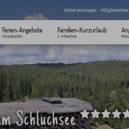
Hotel eintragen
Mitgliederber
Ferien-Angebote
Familien-Kurzurlaub
An
Urlaubshits
2-4 Nächte
Rei
 am Schluchsee