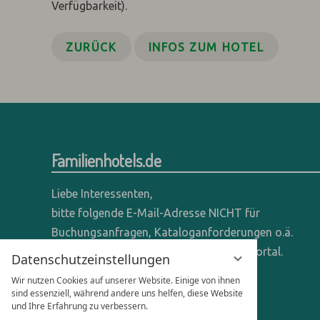
Verfügbarkeit).
ZURÜCK
INFOS ZUM HOTEL
Familienhotels.de
Liebe Interessenten,
bitte folgende E-Mail-Adresse NICHT für
Buchungsanfragen, Kataloganforderungen o.ä.
verwenden - wir sind ein reines Online-Portal.
Datenschutzeinstellungen
Wir nutzen Cookies auf unserer Website. Einige von ihnen
Anfragen dieser Art bitte direkt an die
sind essenziell, während andere uns helfen, diese Website
entsprechenden Hotels senden.
und Ihre Erfahrung zu verbessern.