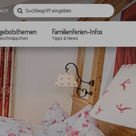
Suchbegriff
Suchen
eich
eingeben
gebotsthemen
Familienferien-Infos
seschnäppchen
Tipps & News