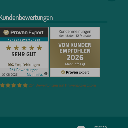
Kundenbewertungen
251
Bewertungen auf ProvenExpert.com
Florian Böttger
vioma