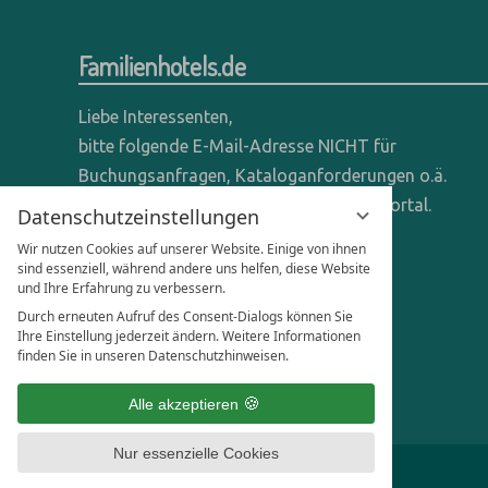
Familienhotels.de
Liebe Interessenten,
bitte folgende E-Mail-Adresse NICHT für
Buchungsanfragen, Kataloganforderungen o.ä.
verwenden - wir sind ein reines Online-Portal.
Datenschutzeinstellungen
Wir nutzen Cookies auf unserer Website. Einige von ihnen
Anfragen dieser Art bitte direkt an die
sind essenziell, während andere uns helfen, diese Website
entsprechenden Hotels senden.
und Ihre Erfahrung zu verbessern.
Durch erneuten Aufruf des Consent-Dialogs können Sie
Anfragen für Hoteliers & Agenturen:
Ihre Einstellung jederzeit ändern. Weitere Informationen
finden Sie in unseren Datenschutzhinweisen.
office@familienhotels.de
Alle akzeptieren
Nur essenzielle Cookies