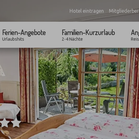
Hotel eintragen
Mitgliederber
Ferien-Angebote
Familien-Kurzurlaub
An
Urlaubshits
2-4 Nächte
Rei
***