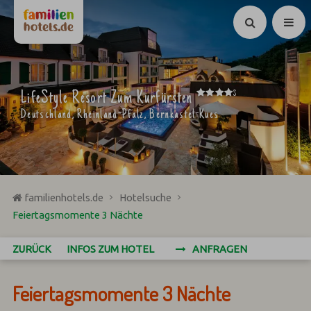
Suchen
****
LifeStyle Resort Zum Kurfürsten
S
Deutschland, Rheinland-Pfalz, Bernkastel-Kues
familienhotels.de
Hotelsuche
Feiertagsmomente 3 Nächte
ZURÜCK
INFOS ZUM HOTEL
ANFRAGEN
Feiertagsmomente 3 Nächte