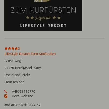
****
S
LifeStyle Resort Zum Kurfürsten
Amselweg 1
54470
Bernkastel-Kues
Rheinland-Pfalz
Deutschland
+49653196770
Hotelwebsite
Buckermann Gmbh & Co. KG