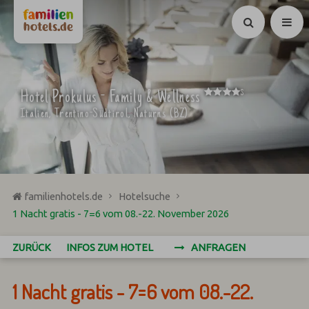
Suchen
****
Hotel Prokulus - Family & Wellness
S
Italien, Trentino-Südtirol, Naturns (BZ)
familienhotels.de
Hotelsuche
1 Nacht gratis - 7=6 vom 08.-22. November 2026
ZURÜCK
INFOS ZUM HOTEL
ANFRAGEN
1 Nacht gratis - 7=6 vom 08.-22.