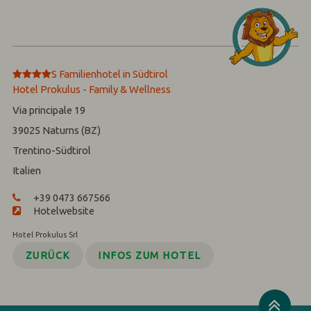
****
S
Familienhotel in Südtirol
Hotel Prokulus - Family & Wellness
Via principale 19
39025
Naturns (BZ)
Trentino-Südtirol
Italien
+39 0473 667566
Hotelwebsite
Hotel Prokulus Srl
ZURÜCK
INFOS ZUM HOTEL