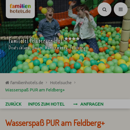
Suchen
****
Familotel Feldberger Hof
Deutschland, Baden-Württemberg, Feldberg
familienhotels.de
Hotelsuche
Wasserspaß PUR am Feldberg+
ZURÜCK
INFOS ZUM HOTEL
ANFRAGEN
Wasserspaß PUR am Feldberg+