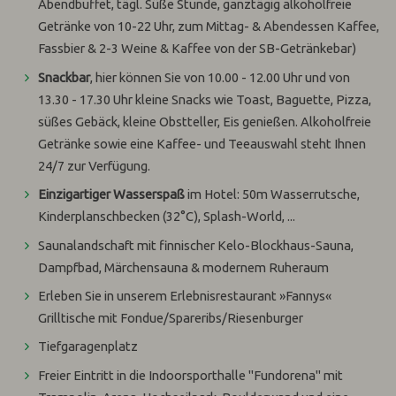
Abendbuffet, tägl. Süße Stunde, ganztägig alkoholfreie
Getränke von 10-22 Uhr, zum Mittag- & Abendessen Kaffee,
Fassbier & 2-3 Weine & Kaffee von der SB-Getränkebar)
Snackbar
, hier können
Sie von 10.00 - 12.00 Uhr und von
13.30 - 17.30 Uhr kleine Snacks wie Toast, Baguette, Pizza,
süßes Gebäck, kleine Obstteller, Eis genießen. Alkoholfreie
Getränke sowie eine Kaffee- und Teeauswahl steht Ihnen
24/7 zur Verfügung.
Einzigartiger Wasserspaß
im Hotel: 50m Wasserrutsche,
Kinderplanschbecken (32°C), Splash-World, ...
Saunalandschaft mit finnischer Kelo-Blockhaus-Sauna,
Dampfbad, Märchensauna & modernem Ruheraum
Erleben Sie in unserem Erlebnisrestaurant »Fannys«
Grilltische mit Fondue/Spareribs/Riesenburger
Tiefgaragenplatz
Freier Eintritt in die Indoorsporthalle "Fundorena" mit