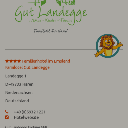
****
Familienhotel im Emsland‎
Familotel Gut Landegge
Landegge 1
D-49733
Haren
Niedersachsen
Deutschland
+49 (0)5932 1221
Hotelwebsite
Gut Landegge Hiebing GbR