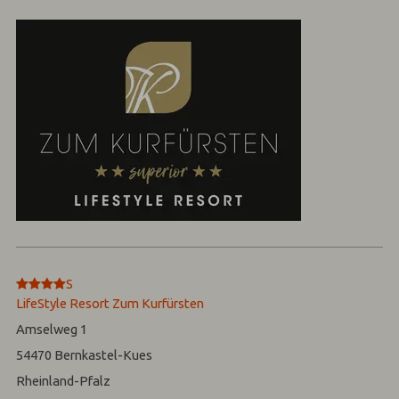
****
S
LifeStyle Resort Zum Kurfürsten
Amselweg 1
54470
Bernkastel-Kues
Rheinland-Pfalz