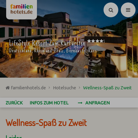
Suchen
****
LifeStyle Resort Zum Kurfürsten
S
Deutschland, Rheinland-Pfalz, Bernkastel-Kues
familienhotels.de
Hotelsuche
Wellness-Spaß zu Zweit
ZURÜCK
INFOS ZUM HOTEL
ANFRAGEN
Wellness-Spaß zu Zweit