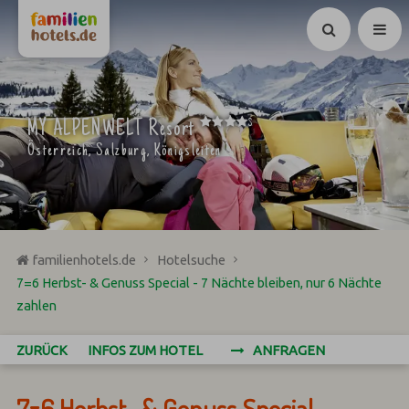
Suchen
****
MY ALPENWELT Resort
S
Österreich, Salzburg, Königsleiten
familienhotels.de
Hotelsuche
7=6 Herbst- & Genuss Special - 7 Nächte bleiben, nur 6 Nächte
zahlen
ZURÜCK
INFOS ZUM HOTEL
ANFRAGEN
7=6 Herbst- & Genuss Special