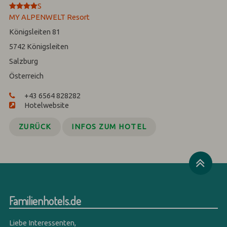
****
S
MY ALPENWELT Resort
Königsleiten 81
5742
Königsleiten
Salzburg
Österreich
+43 6564 828282
Hotelwebsite
ZURÜCK
INFOS ZUM HOTEL
Familienhotels.de
Liebe Interessenten,