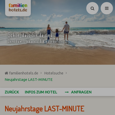
Suchen
Schön, dass Sie da sind!
Ihre Familienhotels & Kinderhotels
familienhotels.de
Hotelsuche
Neujahrstage LAST-MINUTE
ZURÜCK
INFOS ZUM HOTEL
ANFRAGEN
Neujahrstage LAST-MINUTE