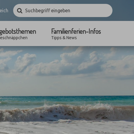
Suchbegriff
Suchen
eich
eingeben
gebotsthemen
Familienferien-Infos
seschnäppchen
Tipps & News