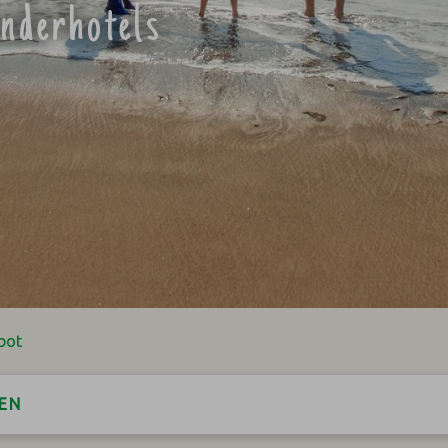
inderhotels
bot
EN