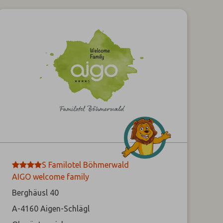
****
S
Familotel Böhmerwald
AIGO welcome family
Berghäusl 40
A-4160
Aigen-Schlägl