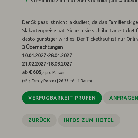
Ski-Shuttle zum und vom Skigebiet (auf Anmeld
Der Skipass ist nicht inkludiert, da das Familienski
Skikartenpreise hat. Sichern sie sich ihr Tagesticket 
desto günstiger wird es! Der Ticketkauf ist nur Onli
3
Übernachtungen
10.01.2027
-
28.01.2027
21.02.2027
-
18.03.2027
ab
€ 605,-
pro Person
(»Big Family Room« | 26-33 m² - 1 Raum)
VERFÜGBARKEIT PRÜFEN
ANFRAGE
ZURÜCK
INFOS ZUM HOTEL