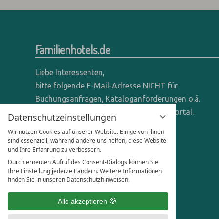
Familienhotels.de
Liebe Interessenten,
bitte folgende E-Mail-Adresse NICHT für
Buchungsanfragen, Kataloganforderungen o.ä.
verwenden - wir sind ein reines Online-Portal.
Datenschutzeinstellungen
Wir nutzen Cookies auf unserer Website. Einige von ihnen
Anfragen dieser Art bitte direkt an die
sind essenziell, während andere uns helfen, diese Website
entsprechenden Hotels senden.
und Ihre Erfahrung zu verbessern.
Durch erneuten Aufruf des Consent-Dialogs können Sie
Anfragen für Hoteliers & Agenturen:
Ihre Einstellung jederzeit ändern. Weitere Informationen
finden Sie in unseren Datenschutzhinweisen.
office@familienhotels.de
Alle akzeptieren