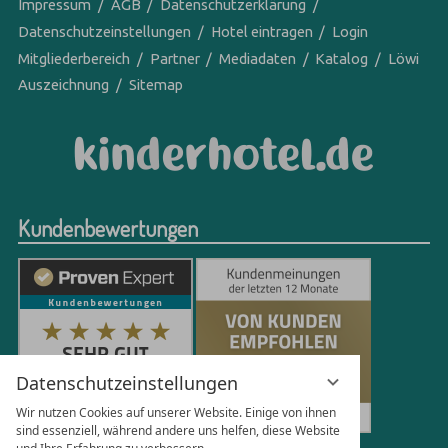
Impressum
AGB
Datenschutzerklärung
Datenschutzeinstellungen
Hotel eintragen
Login
Mitgliederbereich
Partner
Mediadaten
Katalog
Löwi
Auszeichnung
Sitemap
Kundenbewertungen
Datenschutzeinstellungen
Wir nutzen Cookies auf unserer Website. Einige von ihnen
sind essenziell, während andere uns helfen, diese Website