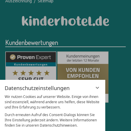
Auszeichnung
Sitemap
Kundenbewertungen
Datenschutzeinstellungen
Wir nutzen Cookies auf unserer Website. Einige von ihnen
sind essenziell, während andere uns helfen, diese Website
und Ihre Erfahrung zu verbessern.
250
Bewertungen auf ProvenExpert.com
Durch erneuten Aufruf des Consent-Dialogs können Sie
Ihre Einstellung jederzeit ändern. Weitere Informationen
finden Sie in unseren Datenschutzhinweisen.
Florian Böttger