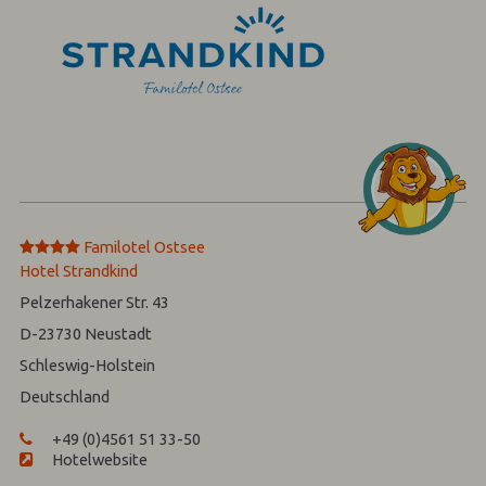
****
Familotel Ostsee
Hotel Strandkind
Pelzerhakener Str. 43
D-23730
Neustadt
Schleswig-Holstein
Deutschland
+49 (0)4561 51 33-50
Hotelwebsite