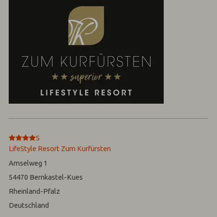
****
S
LifeStyle Resort Zum Kurfürsten
Amselweg 1
54470
Bernkastel-Kues
Rheinland-Pfalz
Deutschland