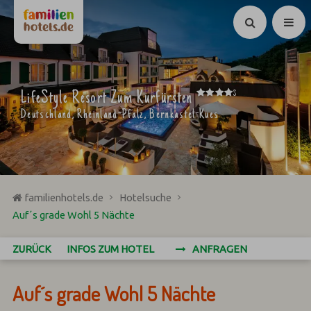
Suchen
****
LifeStyle Resort Zum Kurfürsten
S
Deutschland, Rheinland-Pfalz, Bernkastel-Kues
familienhotels.de
Hotelsuche
Auf´s grade Wohl 5 Nächte
ZURÜCK
INFOS ZUM HOTEL
ANFRAGEN
Auf´s grade Wohl 5 Nächte