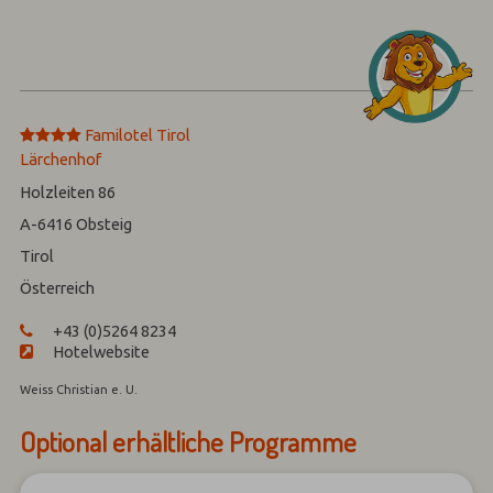
****
Familotel Tirol
Lärchenhof
Holzleiten 86
A-6416
Obsteig
Tirol
Österreich
+43 (0)5264 8234
Hotelwebsite
Weiss Christian e. U.
Optional erhältliche Programme