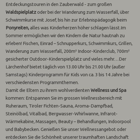
Entdeckungstouren in den Zauberwald - zum großen
Waldspielplatz
oder bei der Wanderung zum Wasserfall, über
Schwimmkurse mit Josef, bis hin zur Erlebnispädagogik beim
Ponyreiten,
alles was Kinderherzen höher schlagen lässt.Im
Sommer ermöglichen wir den Kindern die Natur hautnah zu
erleben! Fischen, Einrad – Schnupperkurs, Schwimmkurs, Grillen,
Wanderung zum Wasserfall, 200m² Indoor-Kinderclub, 700m²
gesicherter Outdoor-Kinderspielplatz und vieles mehr…Der
Lärchenhof bietet täglich von 13.00 Uhr bis 21.00 Uhr (außer
Samstags) Kinderprogramm für Kids von ca. 3 bis 14 Jahre bei
verschiedensten Programmthemen.
Damit die Eltern zu ihrem wohlverdienten
Wellness und Spa
kommen: Entspannen Sie im grossen Wellnessbereich mit
Ruheraum, Tiroler Fichten-Sauna, Aroma-Dampfbad,
Steinölbad, Vitalbad, Bergwasser-Whirlwanne, Infrarot-
Wärmekabine, Massagen, Beauty – Behandlungen, Indoorpool
und Babybecken. Genießen Sie unser Wellnessangebot oder
entdecken Sie die Schönheit unserer traumhaften Landschaft